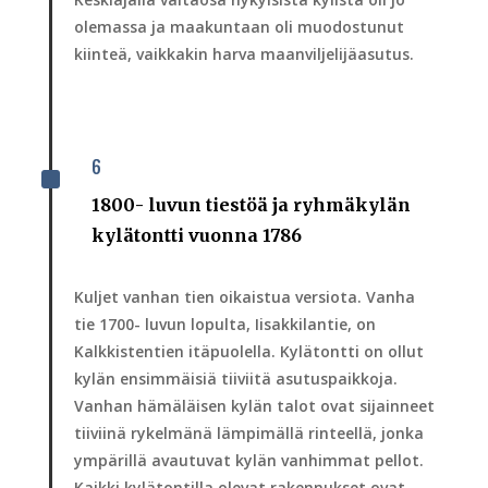
olemassa ja maakuntaan oli muodostunut
kiinteä, vaikkakin harva maanviljelijäasutus.
6
^
1800- luvun tiestöä ja ryhmäkylän
kylätontti vuonna 1786
Kuljet vanhan tien oikaistua versiota. Vanha
tie 1700- luvun lopulta, Iisakkilantie, on
Kalkkistentien itäpuolella. Kylätontti on ollut
kylän ensimmäisiä tiiviitä asutuspaikkoja.
Vanhan hämäläisen kylän talot ovat sijainneet
tiiviinä rykelmänä lämpimällä rinteellä, jonka
ympärillä avautuvat kylän vanhimmat pellot.
Kaikki kylätontilla olevat rakennukset ovat