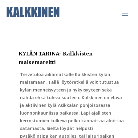
KYLÄN TARINA- Kalkkisten
maisemareitti
Tervetuloa aikamatkalle Kalkkisten kylän
maisemaan. Tällä löytöretkellä voit tutustua
kylän menneisyyteen ja nykyisyyteen sekä
nähdä ehkä tulevaisuuteen. Kalkkinen on elävä
ja aktiivinen kylä Asikkalan pohjoisosassa
luonnonkauniissa paikassa. Läpi ajallisten
kerrostumien kulkeva polku kannattaa aloittaa
satamasta. Sieltä löydät helposti
pysäköintipaikan autollesi tai laituripaikan