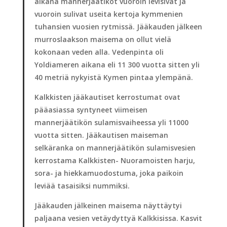
aikana mannerjäätiköt vuoroin levisivät ja
vuoroin sulivat useita kertoja kymmenien
tuhansien vuosien rytmissä. Jääkauden jälkeen
murroslaakson maisema on ollut vielä
kokonaan veden alla. Vedenpinta oli
Yoldiameren aikana eli 11 300 vuotta sitten yli
40 metriä nykyistä Kymen pintaa ylempänä.
Kalkkisten jääkautiset kerrostumat ovat
pääasiassa syntyneet viimeisen
mannerjäätikön sulamisvaiheessa yli 11000
vuotta sitten. Jääkautisen maiseman
selkäranka on mannerjäätikön sulamisvesien
kerrostama Kalkkisten- Nuoramoisten harju,
sora- ja hiekkamuodostuma, joka paikoin
leviää tasaisiksi nummiksi.
Jääkauden jälkeinen maisema näyttäytyi
paljaana vesien vetäydyttyä Kalkkisissa. Kasvit