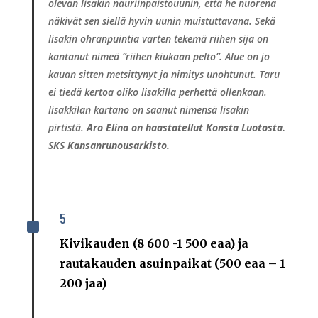
olevan lisakin nauriinpaistouunin, että he nuorena
näkivät
sen siellä hyvin uunin muistuttavana. Sekä
lisakin ohranpuintia varten tekemä riihen sija on
kantanut nimeä ”riihen kiukaan pelto”. Alue on jo
kauan sitten
metsittynyt ja nimitys unohtunut. Taru
ei tiedä kertoa oliko lisakilla perhettä
ollenkaan.
lisakkilan kartano on saanut nimensä lisakin
pirtistä.
Aro Elina on
haastatellut Konsta Luotosta.
SKS Kansanrunousarkisto.
5
^
Kivikauden (8 600 -1 500 eaa) ja
rautakauden asuinpaikat (500 eaa – 1
200 jaa)