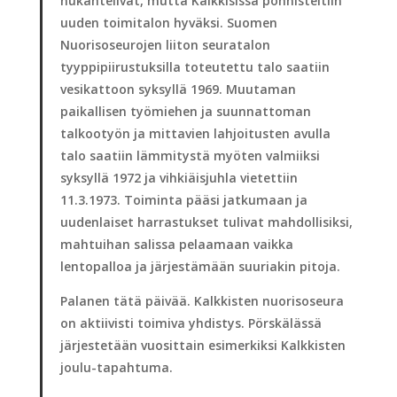
nukahtelivat, mutta Kalkkisissa ponnisteltiin
uuden toimitalon hyväksi. Suomen
Nuorisoseurojen liiton seuratalon
tyyppipiirustuksilla toteutettu talo saatiin
vesikattoon syksyllä 1969. Muutaman
paikallisen työmiehen ja suunnattoman
talkootyön ja mittavien lahjoitusten avulla
talo saatiin lämmitystä myöten valmiiksi
syksyllä 1972 ja vihkiäisjuhla vietettiin
11.3.1973. Toiminta pääsi jatkumaan ja
uudenlaiset harrastukset tulivat mahdollisiksi,
mahtuihan salissa pelaamaan vaikka
lentopalloa ja järjestämään suuriakin pitoja.
Palanen tätä päivää. Kalkkisten nuorisoseura
on aktiivisti toimiva yhdistys. Pörskälässä
järjestetään vuosittain esimerkiksi Kalkkisten
joulu-tapahtuma.