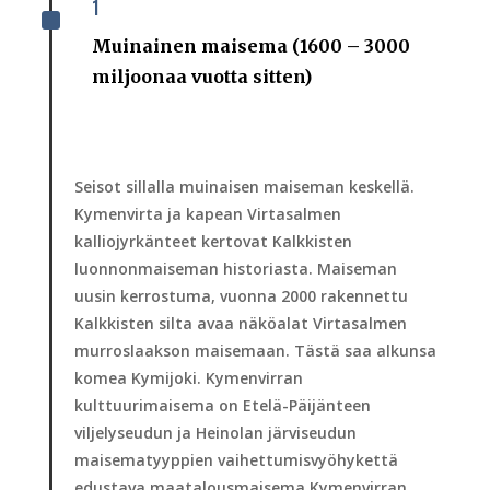
1
^
Muinainen maisema (1600 – 3000
miljoonaa vuotta sitten)
Seisot sillalla muinaisen maiseman keskellä.
Kymenvirta ja kapean Virtasalmen
kalliojyrkänteet kertovat Kalkkisten
luonnonmaiseman historiasta. Maiseman
uusin kerrostuma, vuonna 2000 rakennettu
Kalkkisten silta avaa näköalat Virtasalmen
murroslaakson maisemaan. Tästä saa alkunsa
komea Kymijoki. Kymenvirran
kulttuurimaisema on Etelä-Päijänteen
viljelyseudun ja Heinolan järviseudun
maisematyyppien vaihettumisvyöhykettä
edustava maatalousmaisema Kymenvirran