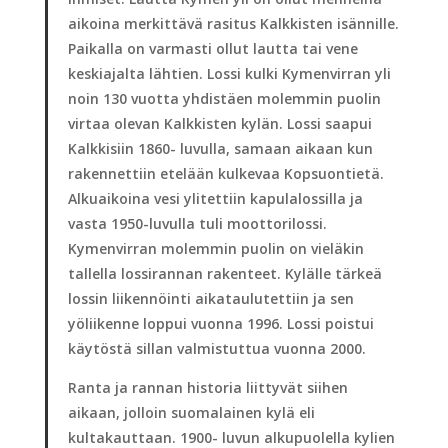
aikoina merkittävä rasitus Kalkkisten isännille.
Paikalla on varmasti ollut lautta tai vene
keskiajalta lähtien. Lossi kulki Kymenvirran yli
noin 130 vuotta yhdistäen molemmin puolin
virtaa olevan Kalkkisten kylän. Lossi saapui
Kalkkisiin 1860- luvulla, samaan aikaan kun
rakennettiin etelään kulkevaa Kopsuontietä.
Alkuaikoina vesi ylitettiin kapulalossilla ja
vasta 1950-luvulla tuli moottorilossi.
Kymenvirran molemmin puolin on vieläkin
tallella lossirannan rakenteet. Kylälle tärkeä
lossin liikennöinti aikataulutettiin ja sen
yöliikenne loppui vuonna 1996. Lossi poistui
käytöstä sillan valmistuttua vuonna 2000.
Ranta ja rannan historia liittyvät siihen
aikaan, jolloin suomalainen kylä eli
kultakauttaan. 1900- luvun alkupuolella kylien