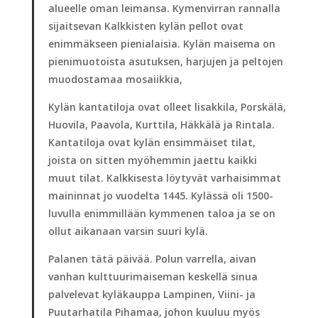
alueelle oman leimansa. Kymenvirran rannalla
sijaitsevan Kalkkisten kylän pellot ovat
enimmäkseen pienialaisia. Kylän maisema on
pienimuotoista asutuksen, harjujen ja peltojen
muodostamaa mosaiikkia,
Kylän kantatiloja ovat olleet lisakkila, Porskälä,
Huovila, Paavola, Kurttila, Häkkälä ja Rintala.
Kantatiloja ovat kylän ensimmäiset tilat,
joista on sitten myöhemmin jaettu kaikki
muut tilat. Kalkkisesta löytyvät varhaisimmat
maininnat jo vuodelta 1445. Kylässä oli 1500-
luvulla enimmillään kymmenen taloa ja se on
ollut aikanaan varsin suuri kylä.
Palanen tätä päivää. Polun varrella, aivan
vanhan kulttuurimaiseman keskellä sinua
palvelevat kyläkauppa Lampinen, Viini- ja
Puutarhatila Pihamaa, johon kuuluu myös