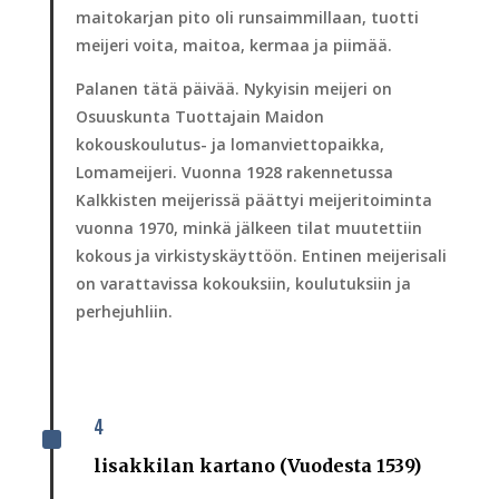
maitokarjan pito oli runsaimmillaan, tuotti
meijeri voita, maitoa, kermaa ja piimää.
Palanen tätä päivää. Nykyisin meijeri on
Osuuskunta Tuottajain Maidon
kokouskoulutus- ja lomanviettopaikka,
Lomameijeri. Vuonna 1928 rakennetussa
Kalkkisten meijerissä päättyi meijeritoiminta
vuonna 1970, minkä jälkeen tilat muutettiin
kokous ja virkistyskäyttöön. Entinen meijerisali
on varattavissa kokouksiin, koulutuksiin ja
perhejuhliin.
4
^
lisakkilan kartano (Vuodesta 1539)