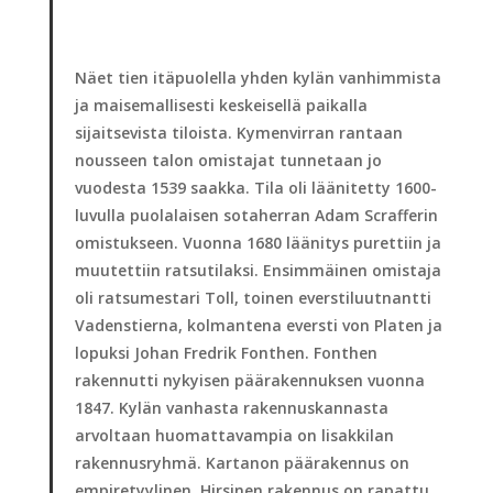
Näet tien itäpuolella yhden kylän vanhimmista
ja maisemallisesti keskeisellä paikalla
sijaitsevista tiloista. Kymenvirran rantaan
nousseen talon omistajat tunnetaan jo
vuodesta 1539 saakka. Tila oli läänitetty 1600-
luvulla puolalaisen sotaherran Adam Scrafferin
omistukseen. Vuonna 1680 läänitys purettiin ja
muutettiin ratsutilaksi. Ensimmäinen omistaja
oli ratsumestari Toll, toinen everstiluutnantti
Vadenstierna, kolmantena eversti von Platen ja
lopuksi Johan Fredrik Fonthen. Fonthen
rakennutti nykyisen päärakennuksen vuonna
1847. Kylän vanhasta rakennuskannasta
arvoltaan huomattavampia on lisakkilan
rakennusryhmä. Kartanon päärakennus on
empiretyylinen. Hirsinen rakennus on rapattu