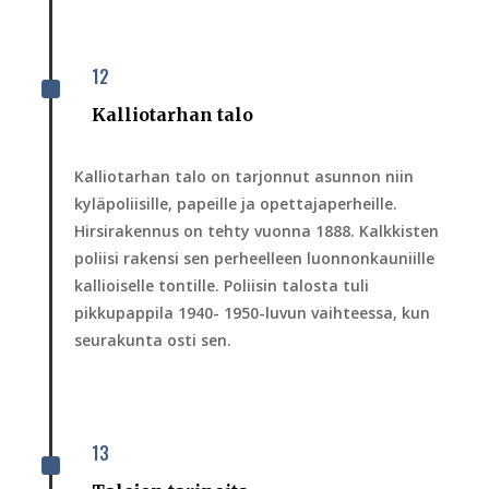
12
^
Kalliotarhan talo
Kalliotarhan talo on tarjonnut asunnon niin
kyläpoliisille, papeille ja opettajaperheille.
Hirsirakennus on tehty vuonna 1888. Kalkkisten
poliisi rakensi sen perheelleen luonnonkauniille
kallioiselle tontille. Poliisin talosta tuli
pikkupappila 1940- 1950-luvun vaihteessa, kun
seurakunta osti sen.
13
^