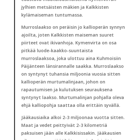
jylhien metsäisten mäkien ja Kalkkisten
kylämaiseman tuntumassa.
Murroslaakso on peräisin jo kallioperän synnyn
ajoilta, joten Kalkkisten maiseman suuret
piirteet ovat ikivanhoja. Kymenvirta on osa
pitkää luode-kaakko-suuntaista
murroslaaksoa, joka ulottuu aina Kuhmoisiin
Päijänteen länsirannalle saakka. Murroslaakso
on syntynyt tuhansia miljoonia vuosia sitten
kallioperän murtumalinjaan, johon on
rapautumisen ja kulutuksen seurauksena
syntynyt laakso. Murtumalinjan pohjalla oleva
ehjä kalliopohja saattaa olla erittäin syvällä.
Jääkausiaika alkoi 2-3 miljoonaa vuotta sitten.
Maat ja vedet peittyivät 2-3 kilometriä
paksuisen jään alle Kalkkisissakin. Jääkausien