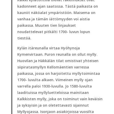
kadonneet ajan saatossa. Tästä paikasta on
kauniit näköalat ympäristöön. Maisema on
vanhaa ja tämän iättömyyden voi aistia
paikassa. Muuten tien linjaukset
noudattelevat pitkälti 1700- luvun lopun
tiestöä.
Kylän itäreunalla virtaa Hyöhynoja
Kymenvirtaan. Puron reunalla on ollut mylly.
Huovilan ja Häkkälän tilat omistivat yhteisen
siipiratasmyllyn Kellomäentien varressa
paikassa, jossa on harjoitettu myllytoimintaa
1700- luvulta alkaen. Viimeinen mylly ojan
varrella paloi 1930-luvulla. Jo 1580-luvulta
laadituissa myllyluetteloissa mainitaan
Kalkkisten mylly, joka on toiminut vain keväisin
ja syksyisin ja on oletettavasti sijainnut
Myllyojassa. Isonjaon asiakirjoissa vuosilta