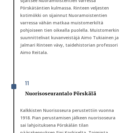
sijaitsee Nuoramoistentien varressa
Pörskätäntien kulmassa. Rinteen veljesten
kotimökki on sijainnut Nuoramoistentien
varressa vähän matkaa muistomerkiltä
pohjoiseen tien oikealla puolella. Muistomerkin
suunnittelivat kuvanveistäjä Aimo Tukiainen ja
Jalmari Rinteen vävy, taidehistorian professori
Aimo Reitala.
11
^
Nuorisoseurantalo Pörskälä
Kalkkisten Nuorisoseura perustettiin vuonna
1918. Pian perustamisen jälkeen nuorisoseura
sai lahjoituksena Pörskälän tilan
päärakennuksen Sipi Koskiselta. Toiminta