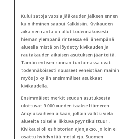
Kului satoja vuosia jääkauden jälkeen ennen
kuin ihminen saapui Kalkkisiin. Kivikauden
aikainen ranta on ollut todennäköisesti
hieman ylempänä rinteessä eli lähempänä
alueella mistä on löydetty kivikauden ja
rautakauden aikaisen asutuksen jäänteitä.
Tämän entisen rannan tuntumassa ovat
todennäköisesti nousseet veneistään maihin
myös jo kylän ensimmäiset asukkaat
kivikaudella.
Ensimmäiset merkit seudun asutuksesta
ulottuvat 9 000 vuoden taakse Itämeren
Ancylus­vaiheen aikaan, jolloin vallitsi vielä
alueelta toiselle liikkuva pyyntikulttuuri.
Kivikausi oli esihistorian ajanjakso, jolloin ei
osattu hyödyntää metalleja. Suomen