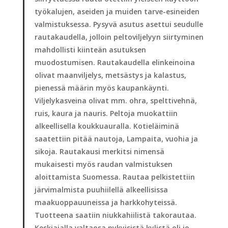
työkalujen, aseiden ja muiden tarve-esineiden
valmistuksessa. Pysyvä asutus asettui seudulle
rautakaudella, jolloin peltoviljelyyn siirtyminen
mahdollisti kiinteän asutuksen
muodostumisen. Rautakaudella elinkeinoina
olivat maanviljelys, metsästys ja kalastus,
pienessä määrin myös kaupankäynti.
Viljelykasveina olivat mm. ohra, spelttivehnä,
ruis, kaura ja nauris. Peltoja muokattiin
alkeellisella koukkuauralla. Kotieläiminä
saatettiin pitää nautoja, Lampaita, vuohia ja
sikoja. Rautakausi merkitsi nimensä
mukaisesti myös raudan valmistuksen
aloittamista Suomessa. Rautaa pelkistettiin
järvimalmista puuhiilellä alkeellisissa
maakuoppauuneissa ja harkkohyteissä.
Tuotteena saatiin niukkahiilistä takorautaa.
Keskiajalla valtaosa nykyisistä kylistä oli jo