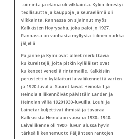
toiminta ja elämä oli vilkkainta. Kyliin ilmestyi
teollisuutta ja kauppoja ja seuraelämä oli
vilkkainta. Rannassa on sijainnut myös
Kalkkisten Höyrysaha, joka paloi jo 1927.
Rannassa on vanhasta myllystä tiilinen nurkka
jäljellä.
Päijänne ja Kymi ovat olleet merkittäviä
kulkureittejä, joita pitkin kyläläiset ovat
kulkeneet veneellä rintamaille. Kalkkisiin
perustettiin kylälaituri laivaliikennettä varten
jo 1920-luvulla. Suuret laivat Heinola 1 ja
Heinola II liikennöivät päivittäin Landen ja
Heinolan väliä 1920­1930-luvuilla. Louhi ja
Lainetar kuljettivat ihmisiä ja tavaraa
Kalkkisista Heinolaan vuosina 1930- 1940.
Laivaliikenne oli 1900- luvun alussa hyvin
tärkeä liikennemuoto Päijänteen rantojen