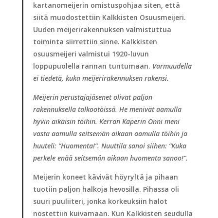
kartanomeijerin omistuspohjaa siten, että
siitä muodostettiin Kalkkisten Osuusmeijeri.
Uuden meijerirakennuksen valmistuttua
toiminta siirrettiin sinne. Kalkkisten
osuusmeijeri valmistui 1920-luvun
loppupuolella rannan tuntumaan.
Varmuudella
ei tiedetä, kuka meijerirakennuksen rakensi.
Meijerin perustajajäsenet olivat paljon
rakennuksella talkootöissä. He menivät
aamulla
hyvin aikaisin töihin. Kerran Kaperin Onni meni
vasta aamulla seitsemän
aikaan aamulla töihin ja
huuteli: ”Huomenta!”. Nuuttila sanoi siihen: ”Kuka
perkele enää seitsemän aikaan huomenta sanoo!”.
Meijerin koneet kävivät höyryltä ja pihaan
tuotiin paljon halkoja hevosilla. Pihassa oli
suuri puuliiteri, jonka korkeuksiin halot
nostettiin kuivamaan. Kun Kalkkisten seudulla