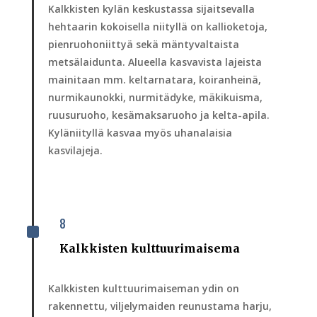
Kalkkisten kylän keskustassa sijaitsevalla
hehtaarin kokoisella niityllä on kallioketoja,
pienruohoniittyä sekä mäntyvaltaista
metsälaidunta. Alueella kasvavista lajeista
mainitaan mm. keltarnatara, koiranheinä,
nurmikaunokki, nurmitädyke, mäkikuisma,
ruusuruoho, kesämaksaruoho ja kelta-apila.
Kyläniityllä kasvaa myös uhanalaisia
kasvilajeja.
8
^
Kalkkisten kulttuurimaisema
Kalkkisten kulttuurimaiseman ydin on
rakennettu, viljelymaiden reunustama harju,