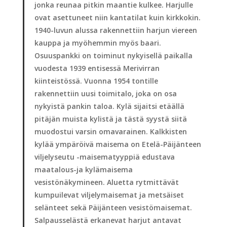
jonka reunaa pitkin maantie kulkee. Harjulle
ovat asettuneet niin kantatilat kuin kirkkokin.
1940-luvun alussa rakennettiin harjun viereen
kauppa ja myöhemmin myös baari.
Osuuspankki on toiminut nykyisellä paikalla
vuodesta 1939 entisessä Merivirran
kiinteistössä. Vuonna 1954 tontille
rakennettiin uusi toimitalo, joka on osa
nykyistä pankin taloa. Kylä sijaitsi etäällä
pitäjän muista kylistä ja tästä syystä siitä
muodostui varsin omavarainen. Kalkkisten
kylää ympäröivä maisema on Etelä-Päijänteen
viljelyseutu -maisematyyppiä edustava
maatalous-ja kylämaisema
vesistönäkymineen. Aluetta rytmittävät
kumpuilevat viljelymaisemat ja metsäiset
selänteet sekä Päijänteen vesistömaisemat.
Salpausselästä erkanevat harjut antavat