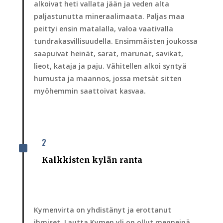
alkoivat heti vallata jään ja veden alta
paljastunutta mineraalimaata. Paljas maa
peittyi ensin matalalla, valoa vaativalla
tundrakasvillisuudella. Ensimmäisten joukossa
saapuivat heinät, sarat, marunat, savikat,
lieot, kataja ja paju. Vähitellen alkoi syntyä
humusta ja maannos, jossa metsät sitten
myöhemmin saattoivat kasvaa.
2
^
Kalkkisten kylän ranta
Kymenvirta on yhdistänyt ja erottanut
ihmiset. Lautta Kymen yli on ollut menneinä