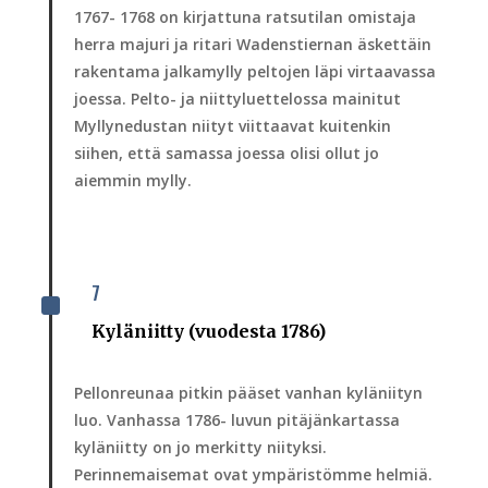
1767- 1768 on kirjattuna ratsutilan omistaja
herra majuri ja ritari Wadenstiernan äskettäin
rakentama jalkamylly peltojen läpi virtaavassa
joessa. Pelto- ja niittyluettelossa mainitut
Myllynedustan niityt viittaavat kuitenkin
siihen, että samassa joessa olisi ollut jo
aiemmin mylly.
7
^
Kyläniitty (vuodesta 1786)
Pellonreunaa pitkin pääset vanhan kyläniityn
luo. Vanhassa 1786- luvun pitäjänkartassa
kyläniitty on jo merkitty niityksi.
Perinnemaisemat ovat ympäristömme helmiä.