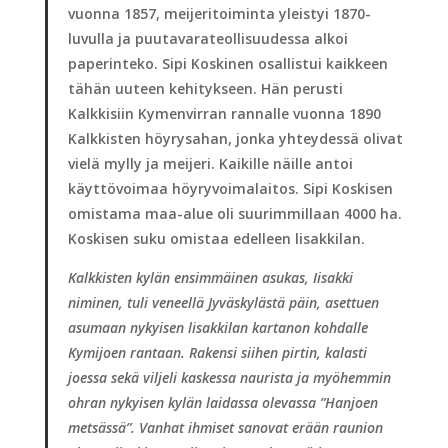
vuonna 1857, meijeritoiminta yleistyi 1870-
luvulla ja puutavarateollisuudessa alkoi
paperinteko. Sipi Koskinen osallistui kaikkeen
tähän uuteen kehitykseen. Hän perusti
Kalkkisiin Kymenvirran rannalle vuonna 1890
Kalkkisten höyrysahan, jonka yhteydessä olivat
vielä mylly ja meijeri. Kaikille näille antoi
käyttövoimaa höyryvoimalaitos. Sipi Koskisen
omistama maa-alue oli suurimmillaan 4000 ha.
Koskisen suku omistaa edelleen lisakkilan.
Kalkkisten kylän ensimmäinen asukas, Iisakki
niminen, tuli veneellä Jyväskylästä
päin, asettuen
asumaan nykyisen lisakkilan kartanon kohdalle
Kymijoen rantaan.
Rakensi siihen pirtin, kalasti
joessa sekä viljeli kaskessa naurista ja myöhemmin
ohran nykyisen kylän laidassa olevassa ”Hanjoen
metsässä”. Vanhat ihmiset
sanovat erään raunion