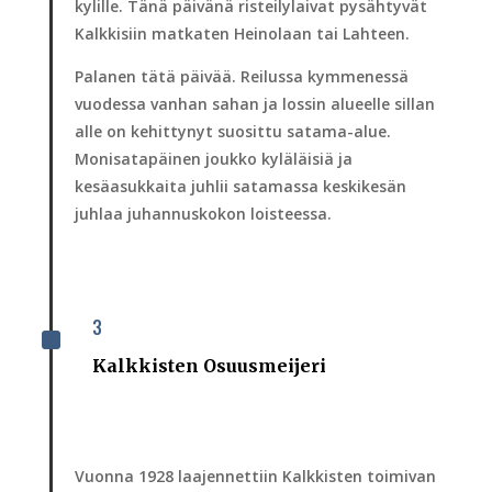
kylille. Tänä päivänä risteilylaivat pysähtyvät
Kalkkisiin matkaten Heinolaan tai Lahteen.
Palanen tätä päivää. Reilussa kymmenessä
vuodessa vanhan sahan ja lossin alueelle sillan
alle on kehittynyt suosittu satama-alue.
Monisatapäinen joukko kyläläisiä ja
kesäasukkaita juhlii satamassa keskikesän
juhlaa juhannuskokon loisteessa.
3
^
Kalkkisten Osuusmeijeri
Vuonna 1928 laajennettiin Kalkkisten toimivan