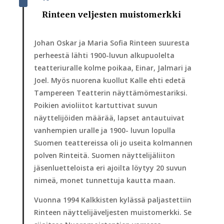
^
Rinteen veljesten muistomerkki
Johan Oskar ja Maria Sofia Rinteen suuresta
perheestä lähti 1900-luvun alkupuolelta
teatteriuralle kolme poikaa, Einar, Jalmari ja
Joel. Myös nuorena kuollut Kalle ehti edetä
Tampereen Teatterin näyttämömestariksi.
Poikien avioliitot kartuttivat suvun
näyttelijöiden määrää, lapset antautuivat
vanhempien uralle ja 1900- luvun lopulla
Suomen teattereissa oli jo useita kolmannen
polven Rinteitä. Suomen näyttelijäliiton
jäsenluetteloista eri ajoilta löytyy 20 suvun
nimeä, monet tunnettuja kautta maan.
Vuonna 1994 Kalkkisten kylässä paljastettiin
Rinteen näyttelijäveljesten muistomerkki. Se