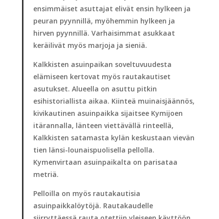
ensimmäiset asuttajat elivät ensin hylkeen ja
peuran pyynnillä, myöhemmin hylkeen ja
hirven pyynnillä. Varhaisimmat asukkaat
keräilivät myös marjoja ja sieniä.
Kalkkisten asuinpaikan soveltuvuudesta
elämiseen kertovat myös rautakautiset
asutukset. Alueella on asuttu pitkin
esihistoriallista aikaa. Kiinteä muinaisjäännös,
kivikautinen asuinpaikka sijaitsee Kymijoen
itärannalla, länteen viettävällä rinteellä,
Kalkkisten satamasta kylän keskustaan vievän
tien länsi-lounaispuolisella pellolla.
Kymenvirtaan asuinpaikalta on parisataa
metriä.
Pelloilla on myös rautakautisia
asuinpaikkalöytöjä. Rautakaudelle
siirryttäessä rauta otettiin yleiseen käyttöön