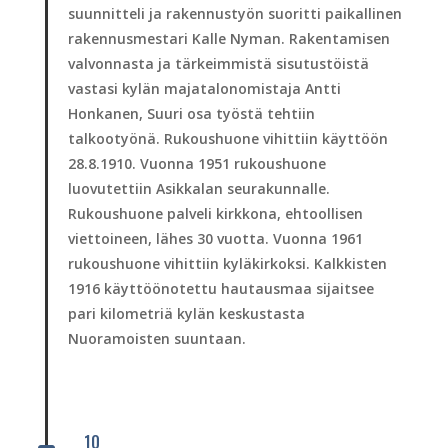
suunnitteli ja rakennustyön suoritti paikallinen
rakennusmestari Kalle Nyman. Rakentamisen
valvonnasta ja tärkeimmistä sisutustöistä
vastasi kylän majatalonomistaja Antti
Honkanen, Suuri osa työstä tehtiin
talkootyönä. Rukoushuone vihittiin käyttöön
28.8.1910. Vuonna 1951 rukoushuone
luovutettiin Asikkalan seurakunnalle.
Rukoushuone palveli kirkkona, ehtoollisen
viettoineen, lähes 30 vuotta. Vuonna 1961
rukoushuone vihittiin kyläkirkoksi. Kalkkisten
1916 käyttöönotettu hautausmaa sijaitsee
pari kilometriä kylän keskustasta
Nuoramoisten suuntaan.
10