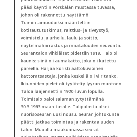
pääsi käyntiin Pörskälän mustassa tuvassa,
johon oli rakennettu näyttämö.
Toimintamuodoiksi määriteltiin
kotiseutututkimus, raittius- ja siveystyö,
voimistelu ja urheilu, laulu ja soitto,
näytelmäharrastus ja maatalouden neuvonta.
Seurantalon vihkiäiset pidettiin 1919. Talo oli
kaunis: siinä oli aumakatto, joka oli katettu
päreellä. Harjaa koristi aaltokuvioinen
kattoratsastaja, jonka keskellä oli viiritanko.
Ikkunoiden pielet oli tyylitelty lyyran muotoon.
Taloa laajennettiin 1920-luvun lopulla.
Toimitalo paloi salaman sytyttämänä
30.5.1963 maan tasalle. Tulipalosta alkoi
nuorisoseuran uusi nousu. Seuran johtokunta
päätti jatkaa toimintaa ja rakentaa uuden
talon. Muualla maakunnassa seurat