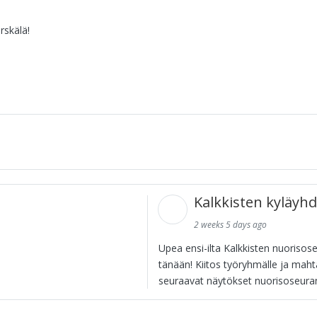
rskälä!
Kalkkisten kyläyhd
2 weeks 5 days ago
Upea ensi-ilta Kalkkisten nuorisos
tänään! Kiitos työryhmälle ja mahtav
seuraavat näytökset nuorisoseurant