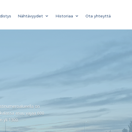
distys
Nähtävyydet
Historiaa
Ota yhteyttä
ostinumeroalueella on
ikkalassa asuu vajaa 600
 yli 1300.