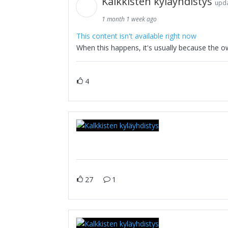
Kalkkisten kyläyhdistys
upda
1 month 1 week ago
This content isn't available right now
When this happens, it's usually because the o
4
27
1