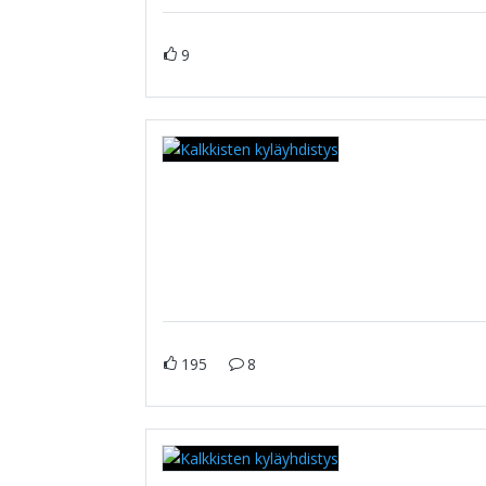
9
195
8