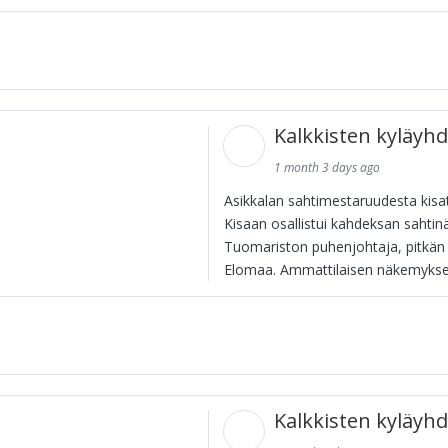
Kalkkisten kyläyhd
1 month 3 days ago
Asikkalan sahtimestaruudesta kisat
Kisaan osallistui kahdeksan sahtinä
Tuomariston puhenjohtaja, pitkän 
Elomaa. Ammattilaisen näkemyksen
Kalkkisten kyläyhd