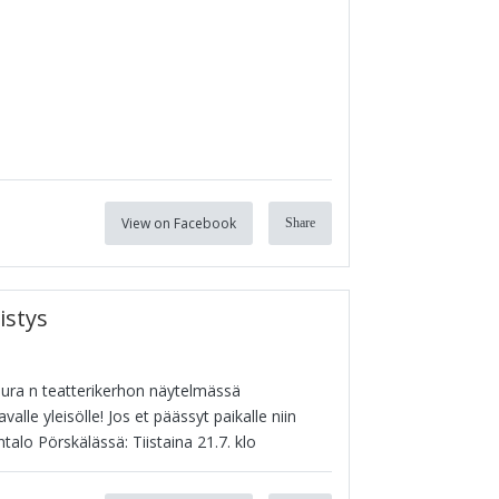
View on Facebook
Share
istys
eura n teatterikerhon näytelmässä
alle yleisölle! Jos et päässyt paikalle niin
alo Pörskälässä: Tiistaina 21.7. klo