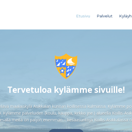
Etusivu
Palvelut
Kyläyh
Tervetuloa kylämme sivuille!
 elävä maalaiskylä Asikkalan kunnan koillisessa kulmassa. Kylämme p
0. Kylämme palveluiden (koulu, kauppa, kirkko jne.) alueella Koillis-As
Kesällä meitä on paljon enemmän – kesäasuntoja Koillis-Asikkalassa on