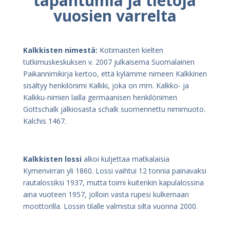
tapahtumia ja tietoja
vuosien varrelta
Kalkkisten nimestä:
Kotimaisten kielten
tutkimuskeskuksen v. 2007 julkaisema Suomalainen
Paikannimikirja kertoo, että kylämme nimeen Kalkkinen
sisältyy henkilönimi Kalkki, joka on mm.
Kalkko- ja
Kalkku-nimien lailla germaanisen henkilönimen
Gottschalk jälkiosasta schalk
suomennettu nimimuoto.
Kalchis 1467.
Kalkkisten lossi
alkoi kuljettaa matkalaisia
Kymenvirran yli 1860. Lossi vaihtui 12 tonnia
painavaksi
rautalossiksi 1937, mutta toimi kuitenkin kapulalossina
aina vuoteen 1957, jolloin vasta
rupesi kulkemaan
moottorilla. Lossin tilalle valmistui silta vuonna 2000.