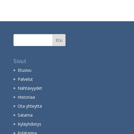
Etsi
Sivut
Etusivu
Palvelut
Nähtävyydet
Historiaa
Ota yhteyttä
Satama
Kyläyhdistys
Kylätarina