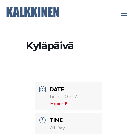
Kyläpäivä
DATE
heinä 10 2021
Expired!
TIME
All Day