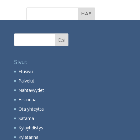
Etsi
Sivut
Etusivu
Palvelut
Nähtävyydet
Historiaa
Ota yhteyttä
Satama
Kyläyhdistys
Kylätarina